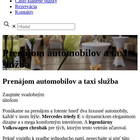
Často kladené otázky
Rezervácia
Kontakty
✕
Michelle
Prenájom automobilov a taxi
služba
Prenájom automobilov a taxi služba
Zaujmite svadobným
tátošom
Ponúkame na prenájom a fotenie hneď dva luxusné automobily,
každé v inom štýle.
Mercedes triedy E
v dynamickom elegantnom
dizajne a s mega komfortným interiérom. A
legendárny
Volkswagen chrobák
pre tých, ktorým tento veterán učaroval.
Pekné vozidlo k svadbe jednoducho patrí, nenechajte si ujsť túto