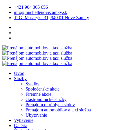
+421 904 365 656
info@michellenovezamky.sk
T. G. Masaryka 31, 940 01 Nové Zámky
Úvod
Služby
Svadby
Spoločenské akcie
Firemné akcie
Gastronomické služby
Prenájom okrúhlych stolov
Prenájom automobilov a taxi služba
Ubytovanie
Vybavenie
Galéria