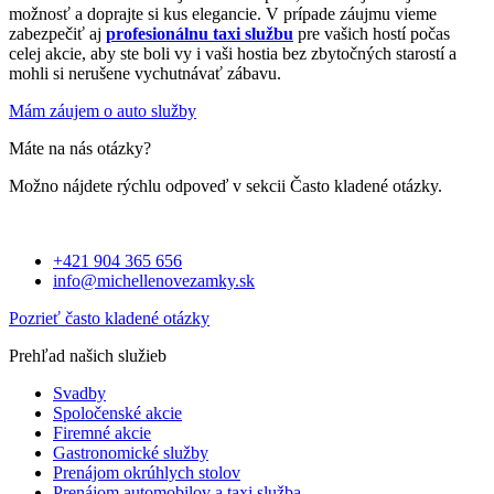
možnosť a doprajte si kus elegancie. V prípade záujmu vieme
zabezpečiť aj
profesionálnu taxi službu
pre vašich hostí počas
celej akcie, aby ste boli vy i vaši hostia bez zbytočných starostí a
mohli si nerušene vychutnávať zábavu.
Mám záujem o auto služby
Máte na nás otázky?
Možno nájdete rýchlu odpoveď v sekcii Často kladené otázky.
+421 904 365 656
info@michellenovezamky.sk
Pozrieť často kladené otázky
Prehľad našich služieb
Svadby
Spoločenské akcie
Firemné akcie
Gastronomické služby
Prenájom okrúhlych stolov
Prenájom automobilov a taxi služba